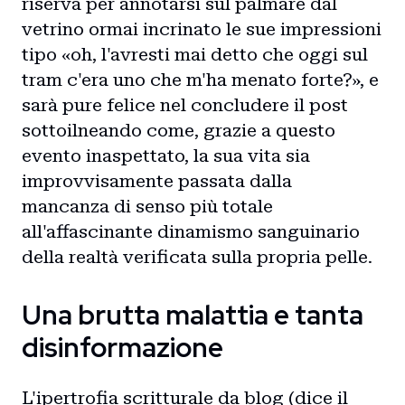
riserva per annotarsi sul palmare dal
vetrino ormai incrinato le sue impressioni
tipo «oh, l'avresti mai detto che oggi sul
tram c'era uno che m'ha menato forte?», e
sarà pure felice nel concludere il post
sottoilneando come, grazie a questo
evento inaspettato, la sua vita sia
Home
improvvisamente passata dalla
mancanza di senso più totale
Intro
all'affascinante dinamismo sanguinario
Blog
della realtà verificata sulla propria pelle.
Storie
Una brutta malattia e tanta
disinformazione
Collaborazioni
L'ipertrofia scritturale da blog (dice il