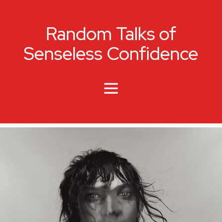
Random Talks of
Senseless Confidence