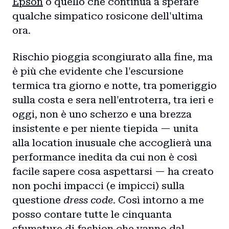
Blog
Epson
o quello che continua a sperare
qualche simpatico rosicone dell'ultima
Storie
ora.
Collaborazioni
Rischio pioggia scongiurato alla fine, ma
è più che evidente che l'escursione
termica tra giorno e notte, tra pomeriggio
sulla costa e sera nell'entroterra, tra ieri e
oggi, non è uno scherzo e una brezza
insistente e per niente tiepida — unita
alla location inusuale che accoglierà una
performance inedita da cui non è così
facile sapere cosa aspettarsi — ha creato
non pochi impacci (e impicci) sulla
questione
dress code
. Così intorno a me
posso contare tutte le cinquanta
sfumature di fashion che vanno dal