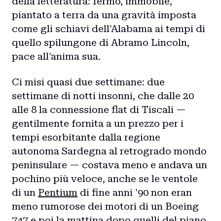
della letteratura: fermo, immobile,
piantato a terra da una gravità imposta
come gli schiavi dell'Alabama ai tempi di
quello spilungone di Abramo Lincoln,
pace all'anima sua.
Ci misi quasi due settimane: due
settimane di notti insonni, che dalle 20
alle 8 la connessione flat di Tiscali —
gentilmente fornita a un prezzo per i
tempi esorbitante dalla regione
autonoma Sardegna al retrogrado mondo
peninsulare — costava meno e andava un
pochino più veloce, anche se le ventole
di un
Pentium
di fine anni '90 non eran
meno rumorose dei motori di un Boeing
747 e poi la mattina dopo quelli del piano