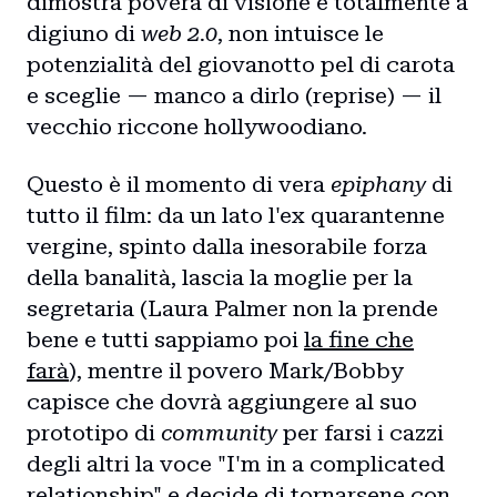
dimostra povera di visione e totalmente a
digiuno di
web 2.0
, non intuisce le
potenzialità del giovanotto pel di carota
e sceglie — manco a dirlo (reprise) — il
vecchio riccone hollywoodiano.
Questo è il momento di vera
epiphany
di
tutto il film: da un lato l'ex quarantenne
vergine, spinto dalla inesorabile forza
della banalità, lascia la moglie per la
segretaria (Laura Palmer non la prende
bene e tutti sappiamo poi
la fine che
farà
), mentre il povero Mark/Bobby
capisce che dovrà aggiungere al suo
prototipo di
community
per farsi i cazzi
degli altri la voce "I'm in a complicated
relationship" e decide di tornarsene con