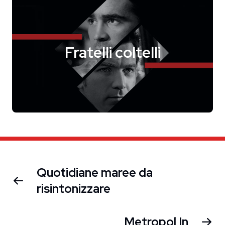
Fratelli coltelli
Quotidiane maree da
risintonizzare
Metropol In