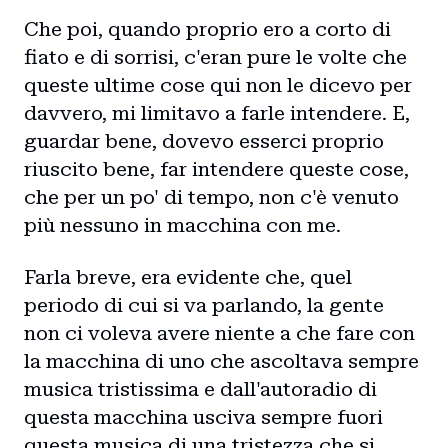
Che poi, quando proprio ero a corto di
fiato e di sorrisi, c'eran pure le volte che
Home
queste ultime cose qui non le dicevo per
Intro
davvero, mi limitavo a farle intendere. E,
guardar bene, dovevo esserci proprio
Blog
riuscito bene, far intendere queste cose,
che per un po' di tempo, non c'è venuto
Storie
più nessuno in macchina con me.
Collaborazioni
Farla breve, era evidente che, quel
periodo di cui si va parlando, la gente
non ci voleva avere niente a che fare con
la macchina di uno che ascoltava sempre
musica tristissima e dall'autoradio di
questa macchina usciva sempre fuori
questa musica di una tristezza che si