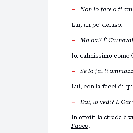
Non lo fare o ti a
Lui, un po' deluso:
Ma dai! È Carneval
Io, calmissimo come
Se lo fai ti ammazz
Lui, con la facci di q
Dai, lo vedi? È Car
In effetti la strada è
Fuoco
.