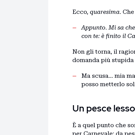
Ecco,
quaresima
. Che
Appunto. Mi sa che 
con te: è finito il 
Non gli torna, il rag
domanda più stupida c
Ma scusa… mia mam
posso metterlo sol
Un pesce lesso
È a quel punto che so
per Carnevale: da pes