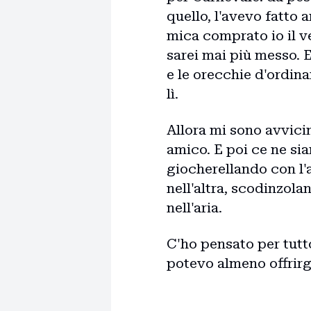
quello, l'avevo fatto 
mica comprato io il v
sarei mai più messo. E
e le orecchie d'ordina
lì.
Allora mi sono avvicin
amico. E poi ce ne sia
giocherellando con l'a
nell'altra, scodinzol
nell'aria.
C'ho pensato per tutto
potevo almeno offrirgl