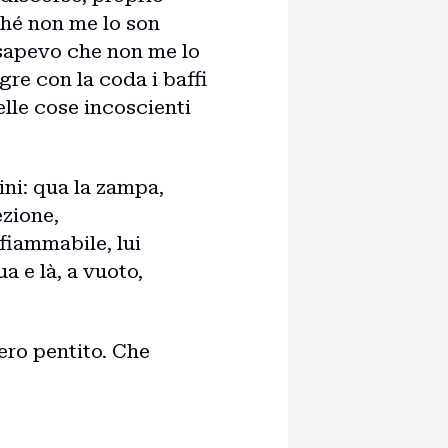
rché non me lo son
 sapevo che non me lo
gre con la coda i baffi
elle cose incoscienti
ini: qua la zampa,
ezione,
nfiammabile, lui
a e là, a vuoto,
 ero pentito. Che