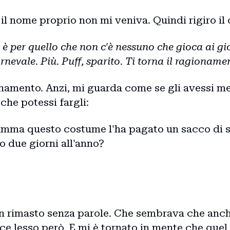
 il nome proprio non mi veniva. Quindi rigiro il 
è per quello che non c'è nessuno che gioca ai gi
Carnevale. Più. Puff, sparito. Ti torna il ragionam
ionamento. Anzi, mi guarda come se gli avessi m
he potessi fargli:
ma questo costume l'ha pagato un sacco di so
o due giorni all'anno?
n rimasto senza parole. Che sembrava che anche
ce lesso però. E mi è tornato in mente che quel