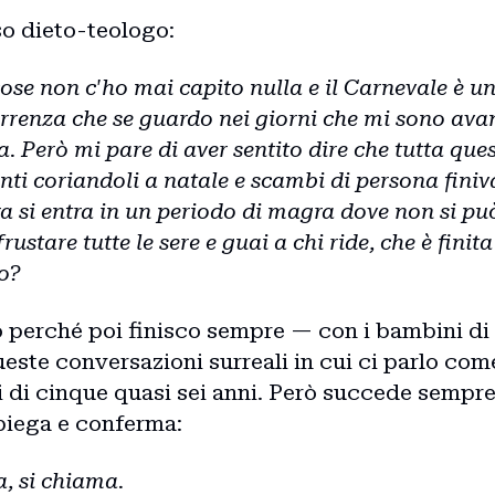
so dieto-teologo:
Storie
 cose non c'ho mai capito nulla e il Carnevale è u
rrenza che se guardo nei giorni che mi sono ava
Collaborazioni
a. Però mi pare di aver sentito dire che tutta ques
anti coriandoli a natale e scambi di persona finiv
a si entra in un periodo di magra dove non si p
frustare tutte le sere e guai a chi ride, che è finit
o?
lo perché poi finisco sempre — con i bambini di
este conversazioni surreali in cui ci parlo come
 di cinque quasi sei anni. Però succede sempre
iega e conferma:
a, si chiama.