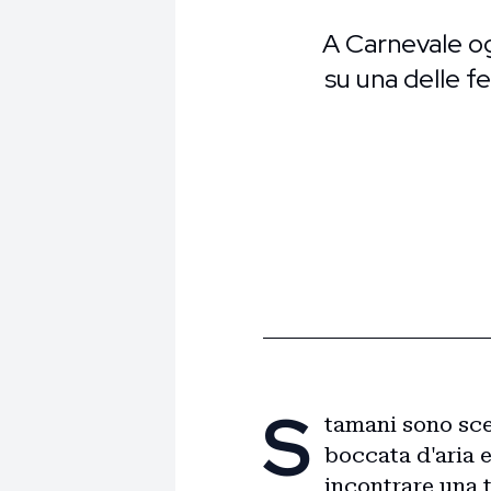
A Carnevale og
su una delle f
S
tamani sono sce
boccata d'aria e
incontrare una t