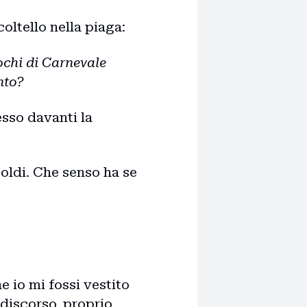
coltello nella piaga:
ochi di Carnevale
ento?
esso davanti la
ldi. Che senso ha se
 io mi fossi vestito
 discorso, proprio