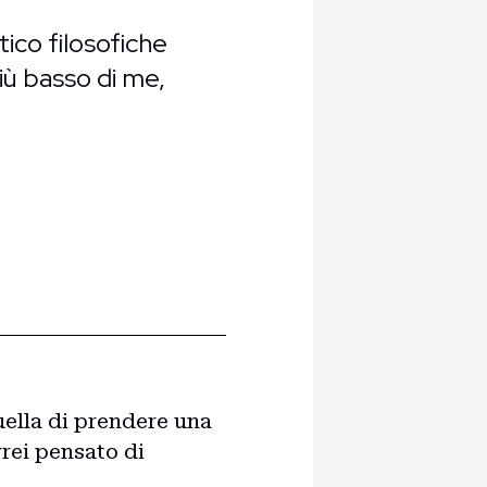
ico filosofiche
iù basso di me,
uella di prendere una
vrei pensato di