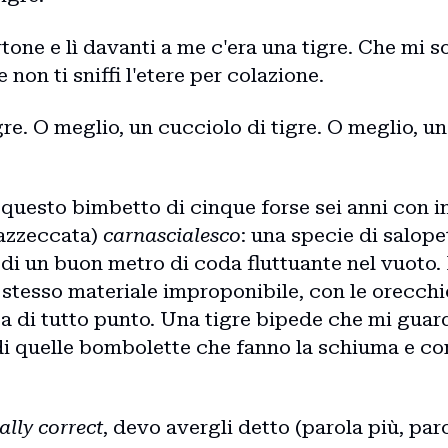
rtone e lì davanti a me c'era una tigre. Che mi s
 non ti sniffi l'etere per colazione.
re. O meglio, un cucciolo di tigre. O meglio, u
ra questo bimbetto di cinque forse sei anni con
 azzeccata)
carnascialesco
: una specie di salope
di un buon metro di coda fluttuante nel vuoto. 
esso materiale improponibile, con le orecchie, i
ta di tutto punto. Una tigre bipede che mi guard
di quelle bombolette che fanno la schiuma e c
cally correct
, devo avergli detto (parola più, par