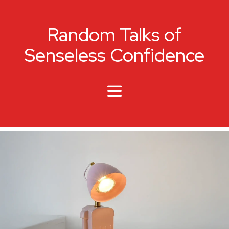
Random Talks of
Senseless Confidence