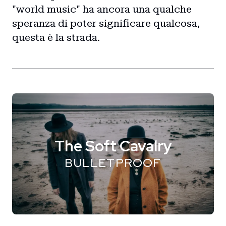
"world music" ha ancora una qualche
Home
speranza di poter significare qualcosa,
questa è la strada.
Intro
Blog
Storie
Collaborazioni
The Soft Cavalry
BULLETPROOF