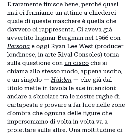
Blog
E raramente finisce bene, perché quasi
mai ci fermiamo un attimo a chiederci
Storie
quale di queste maschere è quella che
Collaborazioni
davvero ci rappresenta. Ci aveva già
avvertito Ingmar Bergman nel 1966 con
Persona
e oggi Ryan Lee West (producer
londinese, in arte Rival Consoles) torna
sulla questione con
un disco
che si
chiama allo stesso modo, appena uscito,
e un singolo —
Hidden
— che già dal
titolo mette in tavola le sue intenzioni:
andare a sbirciare tra le nostre rughe di
cartapesta e provare a far luce nelle zone
d'ombra che ognuna delle figure che
impersoniamo di volta in volta va a
proiettare sulle altre. Una moltitudine di