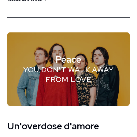
Peace
YOU DON'T WALK AWAY
FROM LOVE
Un'overdose d'amore