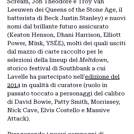
Scream, Jon Theodore e Troy Van
Leeuwen dei Queens of the Stone Age, il
batterista di Beck Justin Stanley) e nuovi
nomi dal brillante futuro assicurato
(Keaton Henson, Dhani Harrison, Elliott
Power, Mïnk, YSÉE), molti dei quali usciti
dal mazzo di carte raccolto per le
selezioni della lineup del
Meltdown
,
storico festival di Southbank a cui
Lavelle ha partecipato nell'
edizione del
2014
in qualità di curatore (ruolo in
passato toccato a personaggi del calibro
di David Bowie, Patty Smith, Morrissey,
Nick Cave, Elvis Costello e Massive
Attack).
Paragonando i nuovi compagni di