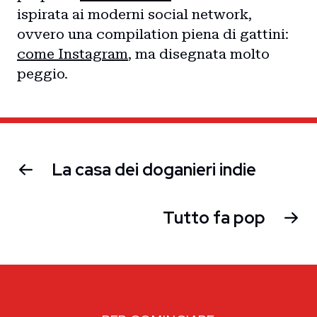
Storie
ispirata ai moderni social network,
ovvero una compilation piena di gattini:
Collaborazioni
come Instagram
, ma disegnata molto
peggio.
La casa dei doganieri indie
Tutto fa pop