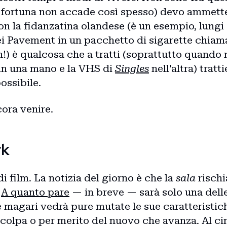
r fortuna non accade così spesso) devo ammett
on la fidanzatina olandese (è un esempio, lungi
dei Pavement in un pacchetto di sigarette chiam
gh!) è qualcosa che a tratti (soprattutto quando
in una mano e la VHS di
Singles
nell'altra) tratt
ossibile.
ora venire.
rk
di film. La notizia del giorno è che la
sala
rischi
.
A quanto pare
— in breve — sarà solo una delle
e magari vedrà pure mutate le sue caratteristich
 colpa o per merito del nuovo che avanza. Al ci