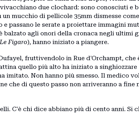
vivacchiano due clochard: sono conosciuti e be
u un mucchio di pellicole 35mm dismesse come 
o e passano le serate a proiettare immagini mut
o è balzato agli onori della cronaca negli ultimi 
Le Figaro
), hanno iniziato a piangere.
fayel, fruttivendolo in Rue d'Orchampt, che è
ttina quello più alto ha iniziato a singhiozzar
 ha imitato. Non hanno più smesso. Il medico vol
ne che di questo passo non arriveranno a fine
telli. C'è chi dice abbiano più di cento anni. Si