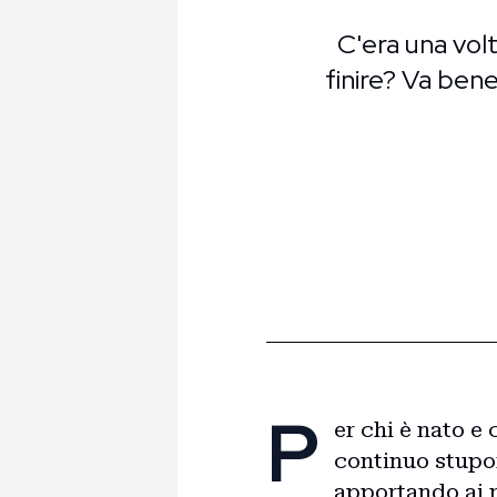
C'era una vol
finire? Va bene
P
er chi è nato e
continuo stupor
apportando ai n