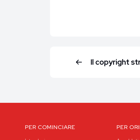
Il copyright s
PER COMINCIARE
PER OR