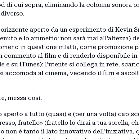
Home
d di cui sopra, eliminando la colonna sonora or
 diverso.
Intro
 orizzonte aperto da un esperimento di Kevin S
venuto e lo ammetto: non sarà mai all'altezza) d
nomeno in questione infatti, come promozione per
Blog
un commento al film e di renderlo disponibile i
le e su iTunes): l'utente si collega in rete, scarica
si accomoda al cinema, vedendo il film e ascolta
Storie
e, messa così.
Collaborazioni
aperto a tutto (quasi) e (per una volta) capis
esso, fratello» (fratello lo dirai a tua sorella, 
o non è tanto il lato innovativo dell'iniziativa, 