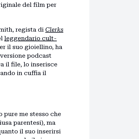
iginale del film per
mith, regista di
Clerks
el
leggendario cult-
 il suo gioiellino, ha
n versione podcast
 il file, lo inserisce
ndo in cuffia il
co pure me stesso che
chiusa parentesi), ma
quanto il suo inserirsi