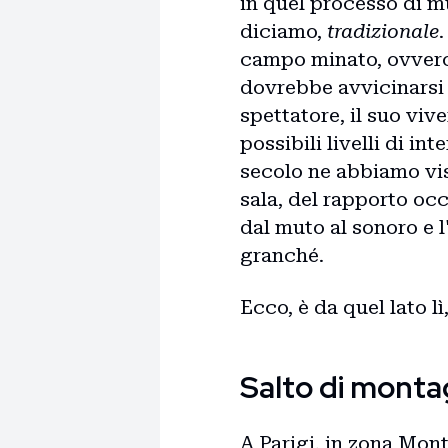
in quel processo di m
diciamo,
tradizionale
.
campo minato, ovvero 
dovrebbe avvicinarsi 
spettatore, il suo viv
possibili livelli di i
secolo ne abbiamo vist
sala, del rapporto oc
dal muto al sonoro e 
granché.
Ecco, è da quel lato l
Salto di monta
A Parigi, in zona Mont