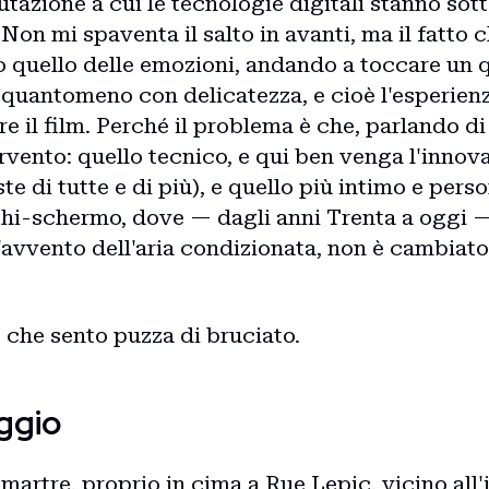
utazione a cui le tecnologie digitali stanno so
 Non mi spaventa il salto in avanti, ma il fatto c
quello delle emozioni, andando a toccare un q
quantomeno con delicatezza, e cioè l'esperienz
ere il film. Perché il problema è che, parlando d
ntervento: quello tecnico, e qui ben venga l'innov
e di tutte e di più), e quello più intimo e perso
chi-schermo, dove — dagli anni Trenta a oggi — 
l'avvento dell'aria condizionata, non è cambiat
ì, che sento puzza di bruciato.
ggio
martre, proprio in cima a Rue Lepic, vicino all'