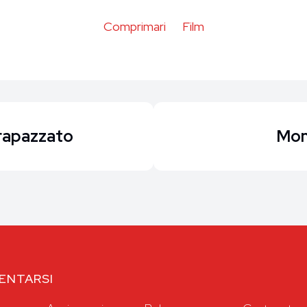
Comprimari
Film
trapazzato
Mon
IENTARSI