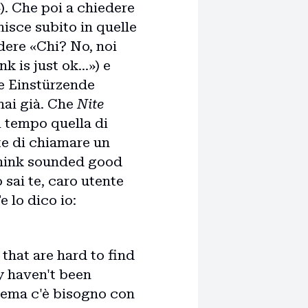
»). Che poi a chiedere
nisce subito in quelle
ndere «Chi? No, noi
k is just ok...») e
e Einstürzende
hai già. Che
Nite
i tempo quella di
te di chiamare un
 think sounded good
 sai te, caro utente
 lo dico io:
that are hard to find
y haven't been
strema c'è bisogno con