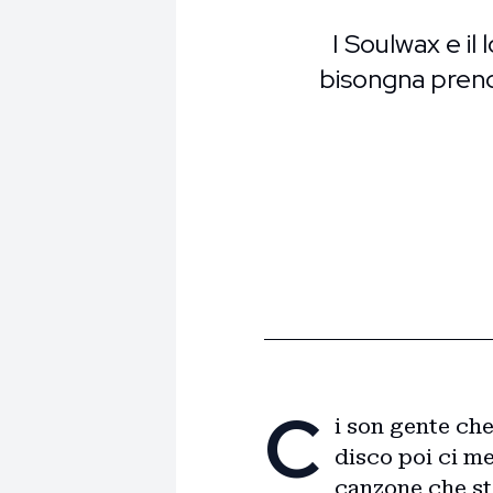
I Soulwax e il
bisongna prend
C
i son gente che
disco poi ci me
canzone che st