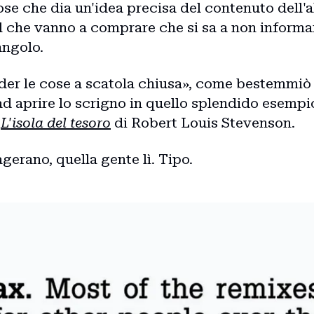
se che dia un'idea precisa del contenuto dell'a
 che vanno a comprare che si sa a non informar
angolo.
der le cose a scatola chiusa», come bestemmiò
d aprire lo scrigno in quello splendido esempio
è
L'isola del tesoro
di Robert Louis Stevenson.
agerano, quella gente lì. Tipo.
Home
Intro