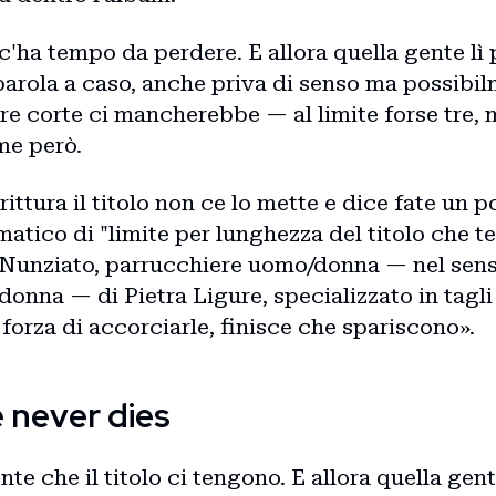
'ha tempo da perdere. E allora quella gente lì 
arola a caso, anche priva di senso ma possibilm
corte ci mancherebbe — al limite forse tre, m
me però.
ittura il titolo non ce lo mette e dice fate un p
atico di "limite per lunghezza del titolo che ten
n Nunziato, parrucchiere uomo/donna — nel sens
onna — di Pietra Ligure, specializzato in tagli 
forza di accorciarle, finisce che spariscono».
e never dies
te che il titolo ci tengono. E allora quella gente