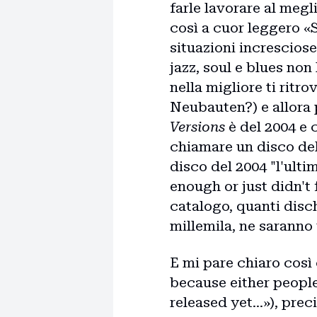
farle lavorare al megl
così a cuor leggero «S
situazioni incresciose
jazz, soul e blues non 
nella migliore ti ritro
Neubauten?) e allora 
Versions
è del 2004 e 
chiamare un disco del
disco del 2004 "l'ulti
enough or just didn't 
catalogo, quanti disc
millemila, ne saranno 
E mi pare chiaro così 
because either people
released yet...»), pre