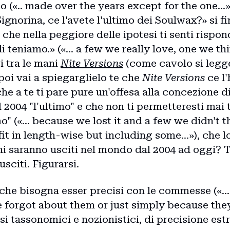
io («.. made over the years except for the one...
ignorina, ce l'avete l'ultimo dei Soulwax?» si fi
 che nella peggiore delle ipotesi ti senti rispo
li teniamo.» («... a few we really love, one we thin
vi tra le mani
Nite Versions
(come cavolo si legg
poi vai a spiegarglielo te che
Nite Versions
ce l'
che a te ti pare pure un'offesa alla concezione d
 2004 "l'ultimo" e che non ti permetteresti mai 
mo" («... because we lost it and a few we didn't
fit in length-wise but including some...»), che lo
hi saranno usciti nel mondo dal 2004 ad oggi? Te
usciti. Figurarsi.
che bisogna esser precisi con le commesse («... 
 forgot about them or just simply because the
cisi tassonomici e nozionistici, di precisione e