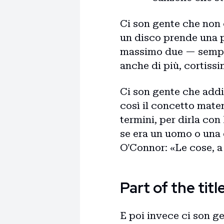
Ci son gente che non c
un disco prende una p
massimo due — sempre 
anche di più, cortissi
Ci son gente che addir
così il concetto matem
termini, per dirla co
se era un uomo o una d
O'Connor: «Le cose, a 
Part of the titl
E poi invece ci son gen