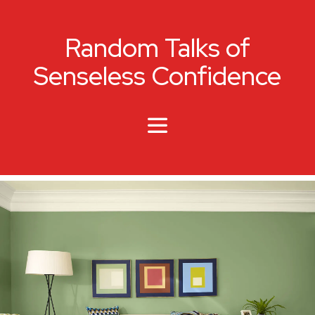
Random Talks of
Senseless Confidence