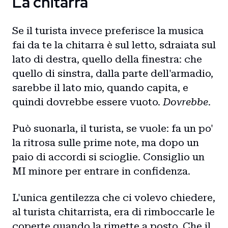
La chitarra
Home
Se il turista invece preferisce la musica
Intro
fai da te la chitarra è sul letto, sdraiata sul
lato di destra, quello della finestra: che
Blog
quello di sinstra, dalla parte dell'armadio,
sarebbe il lato mio, quando capita, e
Storie
quindi dovrebbe essere vuoto.
Dovrebbe
.
Collaborazioni
Può suonarla, il turista, se vuole: fa un po'
la ritrosa sulle prime note, ma dopo un
paio di accordi si scioglie. Consiglio un
MI minore per entrare in confidenza.
L'unica gentilezza che ci volevo chiedere,
al turista chitarrista, era di rimboccarle le
coperte quando la rimette a posto. Che il