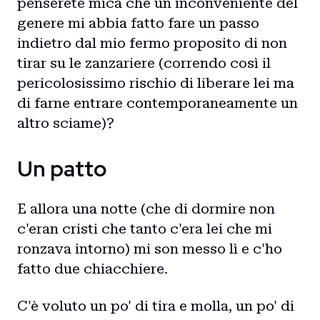
penserete mica che un inconveniente del
genere mi abbia fatto fare un passo
indietro dal mio fermo proposito di non
tirar su le zanzariere (correndo così il
pericolosissimo rischio di liberare lei ma
di farne entrare contemporaneamente un
altro sciame)?
Home
Un patto
Intro
Blog
E allora una notte (che di dormire non
c'eran cristi che tanto c'era lei che mi
Storie
ronzava intorno) mi son messo lì e c'ho
fatto due chiacchiere.
Collaborazioni
C'è voluto un po' di tira e molla, un po' di