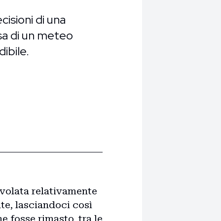
cisioni di una
esa di un meteo
ibile.
 volata relativamente
te, lasciandoci così
 fosse rimasto, tra le