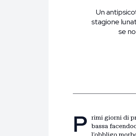
Un antipsicot
stagione lunat
se no
P
rimi giorni di 
bassa facendoci
l'obbligo morbo