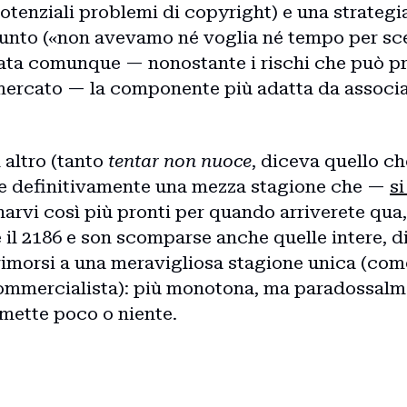
otenziali problemi di copyright) e una strategi
unto («non avevamo né voglia né tempo per sce
rata comunque — nonostante i rischi che può p
mercato — la componente più adatta da associar
 altro (tanto
tentar non nuoce
, diceva quello c
re definitivamente una mezza stagione che —
si
narvi così più pronti per quando arriverete qua
il 2186 e son scomparse anche quelle intere, di
 rimorsi a una meravigliosa stagione unica (co
ommercialista): più monotona, ma paradossalm
omette poco o niente.