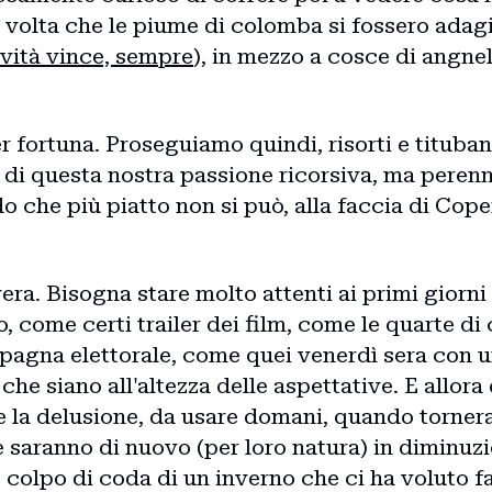
a volta che le piume di colomba si fossero adag
avità vince, sempre
), in mezzo a cosce di angnel
r fortuna. Proseguiamo quindi, risorti e titubant
ia di questa nostra passione ricorsiva, ma per
o che più piatto non si può, alla faccia di Coper
era. Bisogna stare molto attenti ai primi giorni
come certi trailer dei film, come le quarte di c
mpagna elettorale, come quei venerdì sera con 
che siano all'altezza delle aspettative. E allora
e la delusione, da usare domani, quando torner
e saranno di nuovo (per loro natura) in diminuzi
 colpo di coda di un inverno che ci ha voluto fa