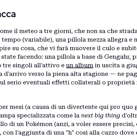
acca
come il meteo a tre giorni, che non sa che strad
tempo (variabile), una pillola mezza allegra e 
pire su cosa, che vi farà muovere il culo e sub
 state facendo: una pillola a base di Gengahr, p
tre singoli all'attivo e
un album
in uscita a g
ura d'arrivo verso la piena alta stagione — ne p
ul serio eventuali effetti collaterali o proprie
er mesi (a causa di un divertente qui pro quo gi
tampa specializzata come la
next big thing
d'olt
lo di un Pokémon (anzi, a voler essere precisi,
, con l'aggiunta di una "h" così alla cazzo dove