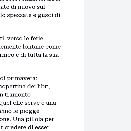
iate di nuovo sul
lo spezzate e gusci di
i, verso le ferie
ennemente lontane come
nico e di tutta la sua
 di primavera:
opertina dei libri,
un tramonto
 quel che serve è una
anno le piogge
one. Una pillola per
r credere di esser