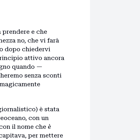
a prendere e che
mezza no, che vi farà
ito dopo chiedervi
rincipio attivo ancora
iugno quando —
agheremo senza sconti
tà magicamente
ornalistico) è stata
reoceano, con un
 con il nome che
è
 capitava, per mettere