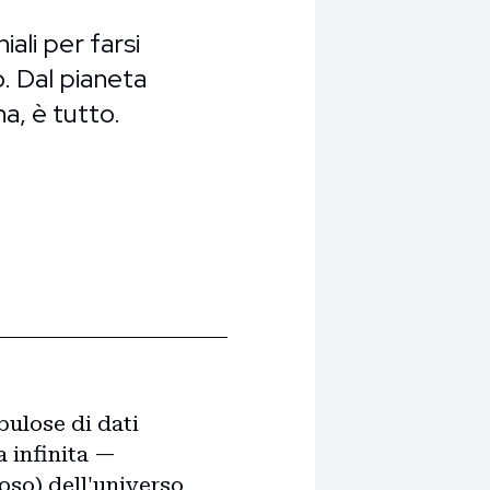
li per farsi
to. Dal pianeta
a, è tutto.
bulose di dati
a infinita —
ioso) dell'universo