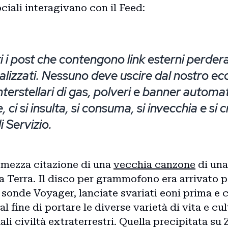
ciali interagivano con il Feed:
i i post che contengono link esterni perdera
lizzati. Nessuno deve uscire dal nostro e
terstellari di gas, polveri e banner automati
, ci si insulta, si consuma, si invecchia e si 
i Servizio.
Home
a mezza citazione di una
vecchia canzone
di una
Intro
a Terra. Il disco per grammofono era arrivato 
 sonde Voyager, lanciate svariati eoni prima e 
l fine di portare le diverse varietà di vita e cul
i civiltà extraterrestri. Quella precipitata su