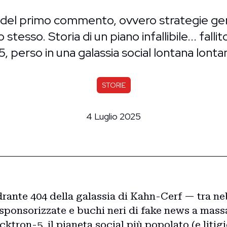
 del primo commento, ovvero strategie genia
 stesso. Storia di un piano infallibile... falli
, perso in una galassia social lontana lontan
STORIE
4 Luglio 2025
rante 404 della galassia di Kahn-Cerf — tra ne
e sponsorizzate e buchi neri di fake news a mass
ktron-5, il pianeta social più popolato (e litig