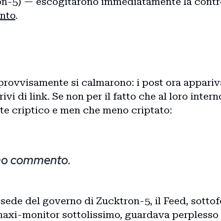
ron-5) — escogitarono immediatamente la cont
nto
.
rovvisamente si calmarono: i post ora apparivano
rivi di link. Se non per il fatto che al loro int
nte criptico e men che meno criptato:
imo commento.
, sede del governo di Zucktron-5, il Feed, sott
maxi-monitor sottolissimo, guardava perplesso