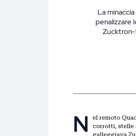
La minaccia
penalizzare lo
Zucktron-5
N
el remoto Quad
corrotti, stell
galleggiava Zuc