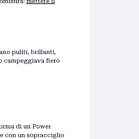
romisura:
mettere il
 puliti, brillanti,
erno campeggiava fiero
oforma di un Power
 e con un sopracciglio