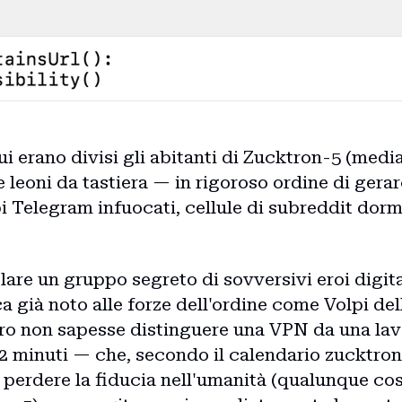
cui erano divisi gli abitanti di Zucktron-5 (medi
e leoni da tastiera — in rigoroso ordine di gerar
pi Telegram infuocati, cellule di subreddit dorm
colare un gruppo segreto di sovversivi eroi digit
a già noto alle forze dell'ordine come Volpi de
oro non sapesse distinguere una VPN da una lav
 42 minuti — che, secondo il calendario zucktron
perdere la fiducia nell'umanità (qualunque co