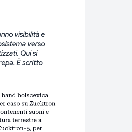
nno visibilità e
cosistema verso
zzati. Qui si
crepa. È scritto
 band bolscevica
per caso su Zucktron-
contenenti suoni e
tura terrestre a
 Zucktron-5, per