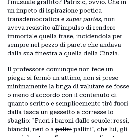
Collaborazioni
l'inusuale graffito? Patrizio, ovvio. Che in
un impeto di ispirazione poetica
transdemocratica e
super partes
, non
aveva resistito all'impulso di rendere
immortale quella frase, incidendola per
sempre nel pezzo di parete che andava
dalla sua finestra a quella della Cinzia.
Il professore comunque non fece un
piega: si fermò un attimo, non si prese
minimamente la briga di valutare se fosse
o meno d'accordo con il contenuto di
quanto scritto e semplicemente tirò fuori
dalla tasca un gessetto e corresse lo
sbaglio: "Fuori i baroni dalle scuole: rossi,
bianchi, neri o a
palini
pallini", che lui, gli