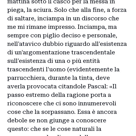
mattina sotto il casco per la messa in
piega, la sciura. Solo che alla fine, a forza
di saltare, inciampa in un discorso che
me mi rimane impresso. Inciampa, ma
sempre con piglio deciso e personale,
nell'atavico dubbio riguardo all'esistenza
Home
di un'argomentazione trascendentale
sull'esistenza di una o più entità
Intro
trascendenti l'uomo (evidentemente la
parrucchiera, durante la tinta, deve
Blog
averla provocata citandole Pascal: «Il
passo estremo della ragione porta a
Storie
riconoscere che ci sono innumerevoli
cose che la sorpassano. Essa è ancora
Collaborazioni
debole se non giunge a conoscere
questo: che se le cose naturali la