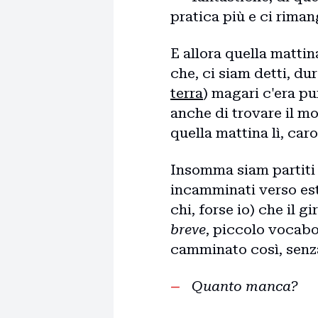
pratica più e ci rimang
E allora quella mattina
che, ci siam detti, dur
terra
) magari c'era p
anche di trovare il mo
quella mattina lì, car
Insomma siam partiti d
incamminati verso est,
chi, forse io) che il 
breve
, piccolo vocabo
camminato così, senza 
Quanto manca?