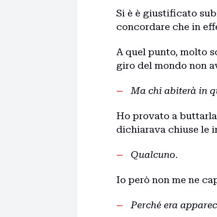
Si è è giustificato sub
concordare che in eff
A quel punto, molto s
giro del mondo non av
Ma chi abiterà in 
Ho provato a buttarla l
dichiarava chiuse le i
Qualcuno.
Io però non me ne ca
Perché era apparec