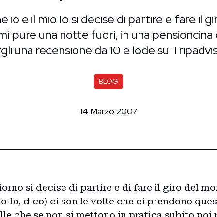
 io e il mio Io si decise di partire e fare il 
rmì pure una notte fuori, in una pensioncina
rgli una recensione da 10 e lode su Tripadvis
BLOG
14 Marzo 2007
giorno si decise di partire e di fare il giro del 
mio Io, dico) ci son le volte che ci prendono que
lle che se non si mettono in pratica subito poi