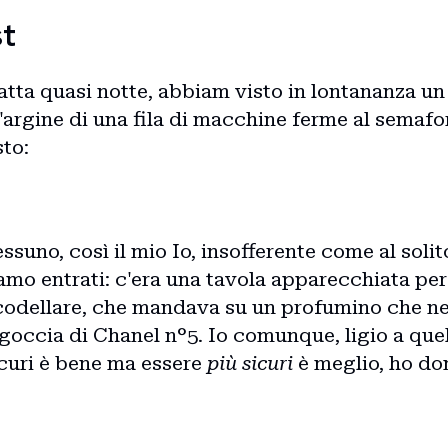
Blog
st
Storie
atta quasi notte, abbiam visto in lontananza un
'argine di una fila di macchine ferme al semafo
sto:
Collaborazioni
uno, così il mio Io, insofferente come al solito
iamo entrati: c'era una tavola apparecchiata per
codellare, che mandava su un profumino che n
goccia di Chanel n°5. Io comunque, ligio a quel
curi è bene ma essere
più sicuri
è meglio, ho do