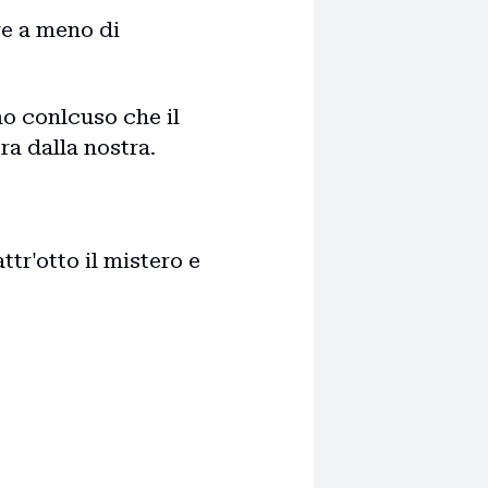
are a meno di
mo conlcuso che il
ra dalla nostra.
ttr'otto il mistero e