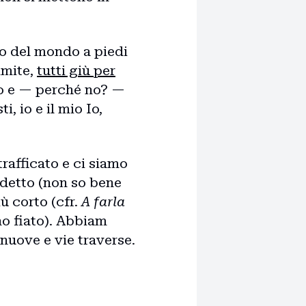
giro del mondo a piedi
limite,
tutti giù per
do e — perché no? —
, io e il mio Io,
trafficato e ci siamo
 detto (non so bene
iù corto (cfr.
A farla
no fiato). Abbiam
 nuove e vie traverse.