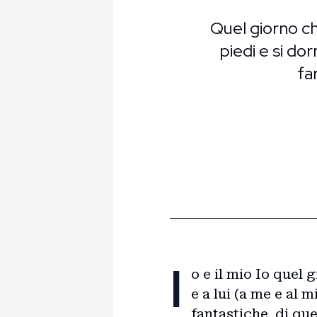
Quel giorno che
piedi e si do
fa
I
o e il mio Io quel 
e a lui (a me e al 
fantastiche, di que