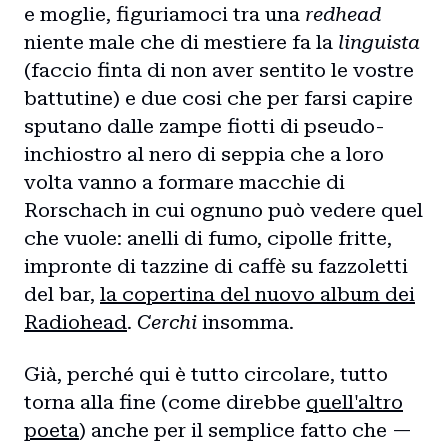
e moglie, figuriamoci tra una
redhead
niente male che di mestiere fa la
linguista
(faccio finta di non aver sentito le vostre
battutine) e due cosi che per farsi capire
sputano dalle zampe fiotti di pseudo-
inchiostro al nero di seppia che a loro
volta vanno a formare macchie di
Home
Rorschach in cui ognuno può vedere quel
Intro
che vuole: anelli di fumo, cipolle fritte,
impronte di tazzine di caffè su fazzoletti
Blog
del bar,
la copertina del nuovo album dei
Radiohead
.
Cerchi
insomma.
Storie
Già, perché qui è tutto circolare, tutto
Collaborazioni
torna alla fine (come direbbe
quell'altro
poeta
) anche per il semplice fatto che —