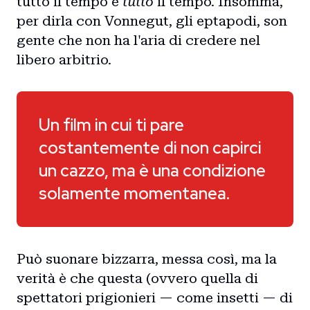
tutto il tempo è
tutto
il tempo. Insomma,
per dirla con Vonnegut, gli eptapodi, son
gente che non ha l'aria di credere nel
libero arbitrio.
Un film in cui ti pare
costantemente di non capirci
un cazzo, ma è una condizione
solamente momentanea.
Può suonare bizzarra, messa così, ma la
verità è che questa (ovvero quella di
spettatori prigionieri — come insetti — di