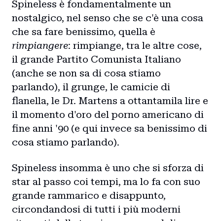
Spineless è fondamentalmente un
nostalgico, nel senso che se c'è una cosa
che sa fare benissimo, quella è
Home
rimpiangere
: rimpiange, tra le altre cose,
il grande Partito Comunista Italiano
Intro
(anche se non sa di cosa stiamo
parlando), il grunge, le camicie di
Blog
flanella, le Dr. Martens a ottantamila lire e
il momento d'oro del porno americano di
Storie
fine anni '90 (e qui invece sa benissimo di
cosa stiamo parlando).
Collaborazioni
Spineless insomma è uno che si sforza di
star al passo coi tempi, ma lo fa con suo
grande rammarico e disappunto,
circondandosi di tutti i più moderni