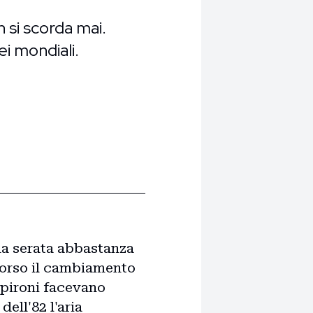
 si scorda mai.
ei mondiali.
na serata abbastanza
 corso il cambiamento
mpironi facevano
ell'82 l'aria