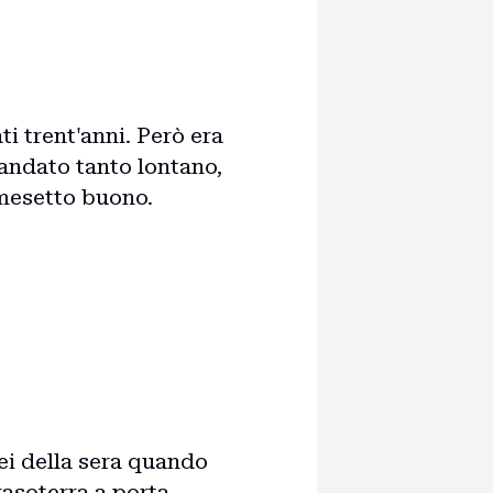
i trent'anni. Però era
 andato tanto lontano,
 mesetto buono.
ei della sera quando
asoterra a porta