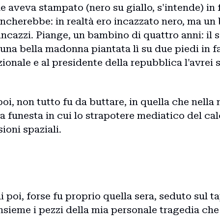
he aveva stampato (nero su giallo, s'intende) in 
ancherebbe: in realtà ero incazzato nero, ma un
incazzi. Piange, un bambino di quattro anni: il s
na bella madonna piantata lì su due piedi in fa
azionale e al presidente della repubblica l'avre
oi, non tutto fu da buttare, in quella che nella 
ra funesta in cui lo strapotere mediatico del cal
ioni spaziali.
i poi, forse fu proprio quella sera, seduto sul 
insieme i pezzi della mia personale tragedia ch