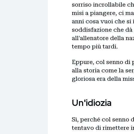
sorriso incrollabile c
misi a piangere, ci m
anni cosa vuoi che si 
soddisfazione che dà u
all'allenatore della n
tempo più tardi.
Eppure, col senno di p
alla storia come la se
gloriosa era della miss
Un'idiozia
Sì, perché col senno d
tentavo di rimettere 