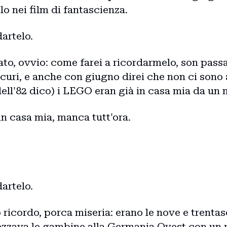
o nei film di fantascienza.
artelo.
o, ovvio: come farei a ricordarmelo, son passat
icuri, e anche con giugno direi che non ci sono
(dell'82 dico) i LEGO eran già in casa mia da un
 in casa mia, manca tutt'ora.
artelo.
 ricordo, porca miseria: erano le nove e trentas
ezzava le gambine alla Germania Ovest con un r