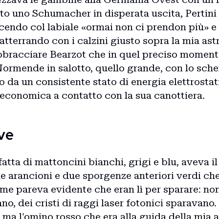
to uno Schumacher in disperata uscita, Pertini
dicendo col labiale «ormai non ci prendon più» e
atterrando con i calzini giusto sopra la mia as
abbracciare Bearzot che in quel preciso moment
Normende in salotto, quello grande, con lo sche
 da un consistente stato di energia elettrostati
 economica a contatto con la sua canottiera.
Home
ve
fatta di mattoncini bianchi, grigi e blu, aveva il
Intro
ne arancioni e due sporgenze anteriori verdi ch
me pareva evidente che eran lì per sparare: non
, dei cristi di raggi laser fotonici sparavano. E
ì, ma l'omino rosso che era alla guida della mia 