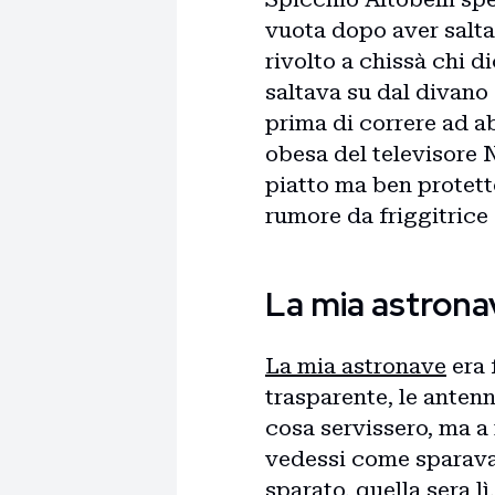
vuota dopo aver salta
rivolto a chissà chi 
saltava su dal divano 
prima di correre ad 
obesa del televisore 
piatto ma ben protetto
rumore da friggitrice
La mia astrona
La mia astronave
era 
trasparente, le anten
cosa servissero, ma a 
vedessi come sparavano
sparato, quella sera l