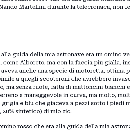
Blog
i Nando Martellini durante la telecronaca, non 
Storie
Collaborazioni
 alla guida della mia astronave era un omino ves
o), come Alboreto, ma con la faccia più gialla, i
, aveva anche una specie di motoretta, ottima pe
 simile a quegli scooteroni che avrebbero invaso
o, ma senza ruote, fatta di mattoncini bianchi e
terreno e maneggevole in curva, ma molto, mol
 grigia e blu che giaceva a pezzi sotto i piedi 
 20% sintetico) di mio zio.
omino rosso che era alla guida della mia astron