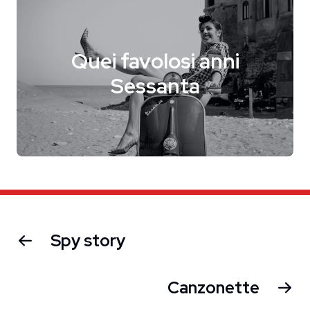
Quei favolosi anni
Sessanta
Spy story
Canzonette