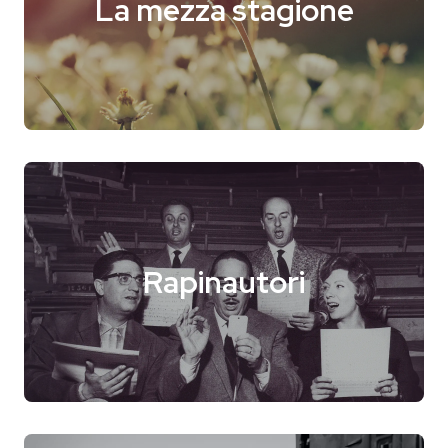
La mezza stagione
Blog
Storie
Collaborazioni
Rapinautori