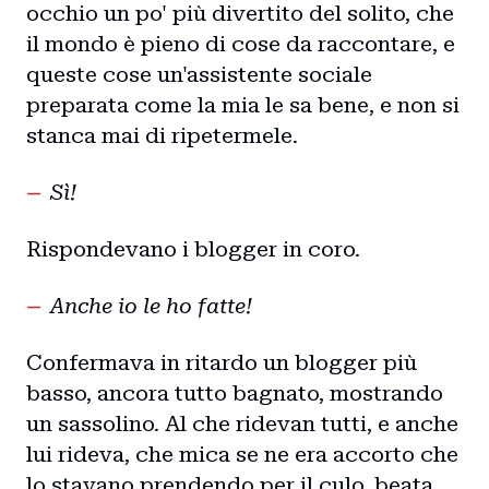
occhio un po' più divertito del solito, che
il mondo è pieno di cose da raccontare, e
queste cose un'assistente sociale
preparata come la mia le sa bene, e non si
stanca mai di ripetermele.
Sì!
Rispondevano i blogger in coro.
Home
Anche io le ho fatte!
Intro
Confermava in ritardo un blogger più
basso, ancora tutto bagnato, mostrando
Blog
un sassolino. Al che ridevan tutti, e anche
lui rideva, che mica se ne era accorto che
Storie
lo stavano prendendo per il culo, beata