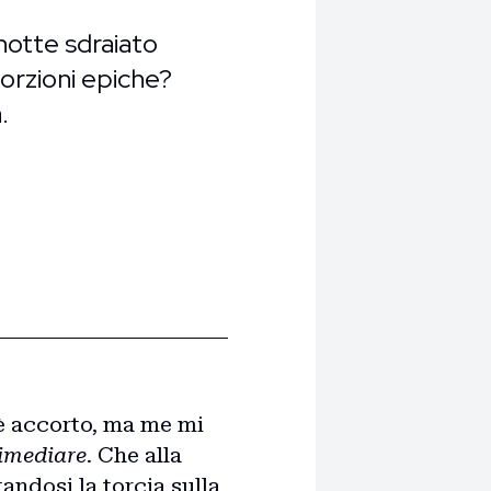
 notte sdraiato
porzioni epiche?
.
'è accorto, ma me mi
imediare
. Che alla
andosi la torcia sulla