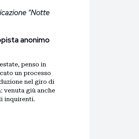
licazione "Notte
pista anonimo
'estate, penso in
scato un processo
duzione nel giro di
a: venuta giù anche
i inquirenti.