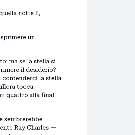
ella notte lì,
esprimere un
to: ma se la stella si
imere il desiderio?
a contenderci la stella
allora tocca
mi quattro alla final
ome sembrerebbe
utente Ray Charles —