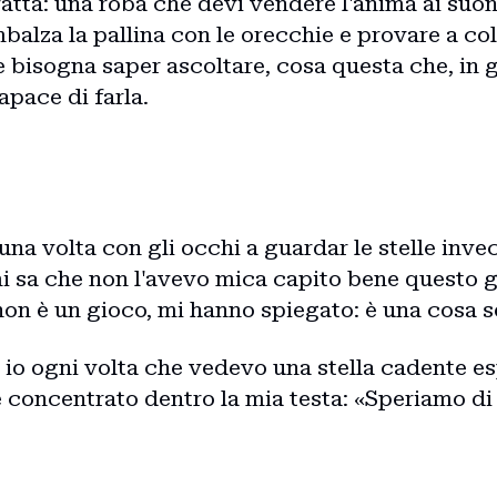
Blog
ratta: una roba che devi vendere l'anima ai suoni
mbalza la pallina con le orecchie e provare a col
 bisogna saper ascoltare, cosa questa che, in gi
Storie
pace di farla.
Collaborazioni
er una volta con gli occhi a guardar le stelle inv
mi sa che non l'avevo mica capito bene questo g
on è un gioco, mi hanno spiegato: è una cosa se
 io ogni volta che vedevo una stella cadente e
 e concentrato dentro la mia testa: «Speriamo d