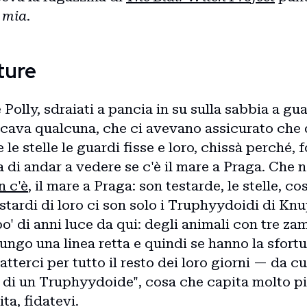
a mia
.
ture
 Polly, sdraiati a pancia in su sulla sabbia a gu
ccava qualcuna, che ci avevano assicurato che 
 le stelle le guardi fisse e loro, chissà perché, 
a di andar a vedere se c'è il mare a Praga. Che n
n c'è
, il mare a Praga: son testarde, le stelle, co
estardi di loro ci son solo i Truphyydoidi di K
po' di anni luce da qui: degli animali con tre z
ungo una linea retta e quindi se hanno la sfort
terci per tutto il resto dei loro giorni — da cu
e di un Truphyydoide", cosa che capita molto pi
ta, fidatevi.