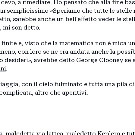
dicevo, a rimediare. Ho pensato che alla fine b
 un semplicissimo «Speriamo che tutte le stelle r
tto, sarebbe anche un bell'effetto veder le stel
, mi son detto.
n finite e, visto che la matematica non è mica un
meno, con loro se ne era andata anche la possib
no desideri», avrebbe detto George Clooney se s
ini
.
piaggia, con il cielo fulminato e tutta una pila d
complicata, altro che aperitivi.
 maledetta via lattea, maledetto Keplero e tut