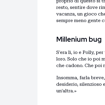
proprio di questo si t
resto, sentire dove ri
vacanza, un gioco che
sempre meno gente ca
Millenium bug
S'era lì, io e Polly, p
loro. Solo che io poi 
che cadono. Che poi n
Insomma, farla breve,
desiderio, silenzioso
un'altra.»