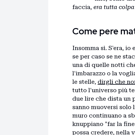
faccia,
era tutta colp
Come pere ma
Insomma sì. S'era, io e
se per caso se ne sta
una di quelle notti che
l'imbarazzo o la vogli
le stelle,
dirgli che no
tutto l'universo più t
due lire che dista un 
sanno muoversi solo l
muro continuano a sbat
knuppiano "far la fin
possa credere, nella vi