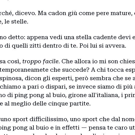
hé, dicevo. Ma cadon giù come pere mature, qu
 le stelle.
no detto: appena vedi una stella cadente devi 
 di quelli zitti dentro di te. Poi lui si avvera.
ssa così,
troppo facile
. Che allora io mi son chies
ntemporaneamete che succede? A chi tocca espr
 spinosa, dicon gli esperti, però sembra che se 
Home
chiamo a pari o dispari, se invece siamo di più 
 di ping pong al buio, girone all'italiana, i pri
le al meglio delle cinque partite.
Intro
è uno sport difficilissimo, uno sport che dal n
 ping pong al buio e in effetti — pensa te caro 