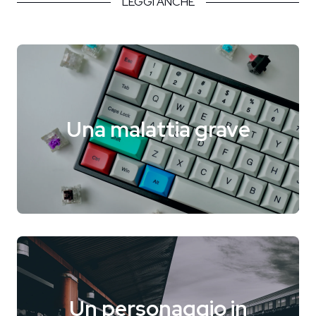
LEGGI ANCHE
Home
Intro
Blog
Una malattia grave
Storie
Collaborazioni
Un personaggio in